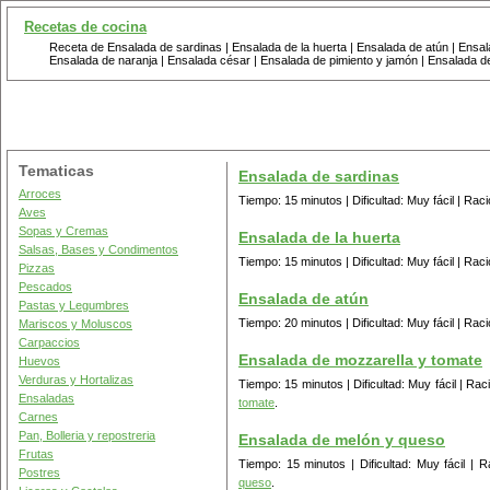
Recetas de cocina
Receta de Ensalada de sardinas | Ensalada de la huerta | Ensalada de atún | Ensa
Ensalada de naranja | Ensalada césar | Ensalada de pimiento y jamón | Ensalada 
Tematicas
Ensalada de sardinas
Arroces
Tiempo: 15 minutos | Dificultad: Muy fácil | Ra
Aves
Sopas y Cremas
Ensalada de la huerta
Salsas, Bases y Condimentos
Tiempo: 15 minutos | Dificultad: Muy fácil | Ra
Pizzas
Pescados
Ensalada de atún
Pastas y Legumbres
Tiempo: 20 minutos | Dificultad: Muy fácil | Ra
Mariscos y Moluscos
Carpaccios
Ensalada de mozzarella y tomate
Huevos
Verduras y Hortalizas
Tiempo: 15 minutos | Dificultad: Muy fácil | R
Ensaladas
tomate
.
Carnes
Pan, Bolleria y repostreria
Ensalada de melón y queso
Frutas
Tiempo: 15 minutos | Dificultad: Muy fácil |
Postres
queso
.