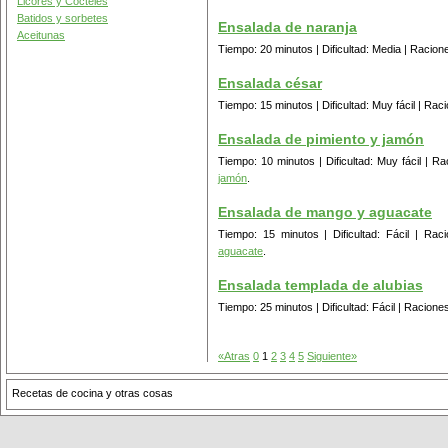
Licores y Cocteles
Batidos y sorbetes
Ensalada de naranja
Aceitunas
Tiempo: 20 minutos | Dificultad: Media | Racion
Ensalada césar
Tiempo: 15 minutos | Dificultad: Muy fácil | Ra
Ensalada de pimiento y jamón
Tiempo: 10 minutos | Dificultad: Muy fácil | 
jamón
.
Ensalada de mango y aguacate
Tiempo: 15 minutos | Dificultad: Fácil | R
aguacate
.
Ensalada templada de alubias
Tiempo: 25 minutos | Dificultad: Fácil | Racion
«Atras
0
1
2
3
4
5
Siguiente»
Recetas de cocina y otras cosas