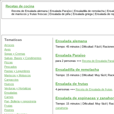
Recetas de cocina
Receta de Ensalada alemana | Ensalada Paraíso | Ensaladilla de remolacha | Ensal
de mariscos y frutas frescas | Ensalada de piña | Ensalada griega | Ensalada de 
Tematicas
Ensalada alemana
Arroces
Tiempo: 45 minutos | Dificultad: Fácil | Racion
Aves
Sopas y Cremas
Ensalada Paraíso
Salsas, Bases y Condimentos
para 2 personas +++
Receta de Ensalada Para
Pizzas
Pescados
Ensaladilla de remolacha
Pastas y Legumbres
Tiempo: 15 minutos | Dificultad: Muy fácil | Ra
Mariscos y Moluscos
Carpaccios
Ensalada de frutas
Huevos
Verduras y Hortalizas
4 personas +++
Receta de Ensalada de frutas
.
Ensaladas
Carnes
Ensalada de espinacas y zanahor
Pan, Bolleria y repostreria
Tiempo: 15 minutos | Dificultad: Muy fácil | R
Frutas
zanahoria
.
Postres