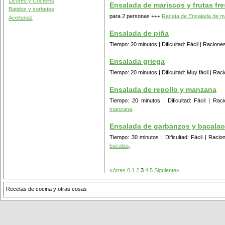
Licores y Cocteles
Ensalada de mariscos y frutas fr
Batidos y sorbetes
para 2 personas +++
Receta de Ensalada de ma
Aceitunas
Ensalada de piña
Tiempo: 20 minutos | Dificultad: Fácil | Racion
Ensalada griega
Tiempo: 20 minutos | Dificultad: Muy fácil | Ra
Ensalada de repollo y manzana
Tiempo: 20 minutos | Dificultad: Fácil | R
manzana
.
Ensalada de garbanzos y bacalao
Tiempo: 30 minutos | Dificultad: Fácil | Rac
bacalao
.
«Atras
0
1
2
3
4
5
Siguiente»
Recetas de cocina y otras cosas