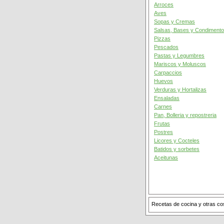
Arroces
Aves
Sopas y Cremas
Salsas, Bases y Condiment
Pizzas
Pescados
Pastas y Legumbres
Mariscos y Moluscos
Carpaccios
Huevos
Verduras y Hortalizas
Ensaladas
Carnes
Pan, Bolleria y repostreria
Frutas
Postres
Licores y Cocteles
Batidos y sorbetes
Aceitunas
Recetas de cocina y otras c