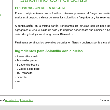
PREPARACIÓN DE LA RECETA
Primero salpimentamos los solomillos, mientras ponemos al fuego una sarté
os
aceite esté un poco caliente doramos los solomillos a fuego fuerte y los reserv
A continuación, en la misma sartén, rehogamos las ciruelas con un poco d
agregamos el vino, el caldo de pollo y lo dejamos cocer hasta que empiece a he
solomillos y lo dejamos al fuego unos 10 minutos.
Finalmente servimos los solomillos cortados en filetes y cubiertos por la salsa d
Ingredientes para Solomillo con ciruelas
· 2 solomillos cerdo
· 24 ciruelas pasas
· 1 vaso vino blanco
· 2 vasos caldo pollo
· 150 ml aceite
· pimienta
· sal
osas
/
Arquitectos
/
Informatica
Escapa