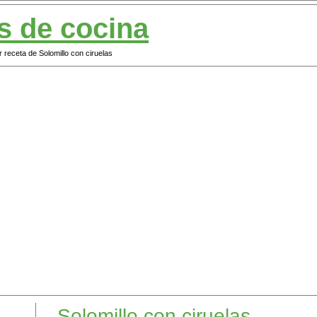
s de cocina
 receta de Solomillo con ciruelas
Solomillo con ciruelas