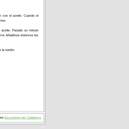
n con el aceite. Cuando el
amos.
e aceite. Pasado un minuto
rvir. Añadimos entonces los
e la sartén.
des
Excursions per Catalunya